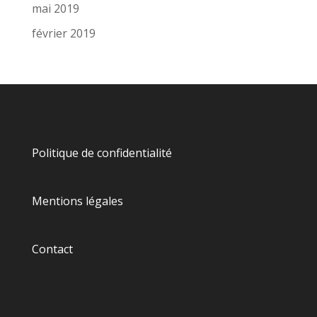
mai 2019
février 2019
Politique de confidentialité
Mentions légales
Contact