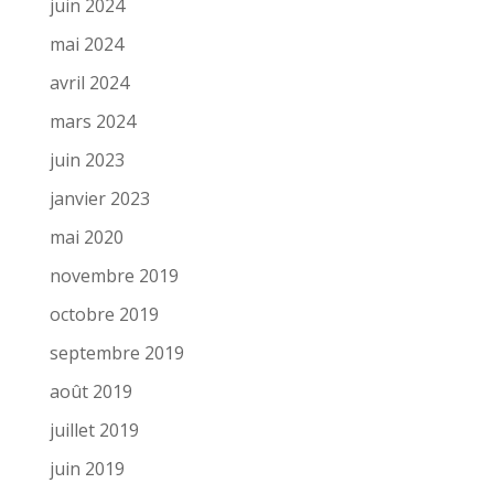
juin 2024
mai 2024
avril 2024
mars 2024
juin 2023
janvier 2023
mai 2020
novembre 2019
octobre 2019
septembre 2019
août 2019
juillet 2019
juin 2019