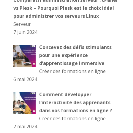
vs Plesk – Pourquoi Plesk est le choix idéal
pour administrer vos serveurs Linux
Serveur
7 juin 2024
Concevez des défis stimulants
pour une expérience
d’apprentissage immersive
Créer des formations en ligne
6 mai 2024
Comment développer
l’interactivité des apprenants
dans vos formations en ligne ?
Créer des formations en ligne
2 mai 2024