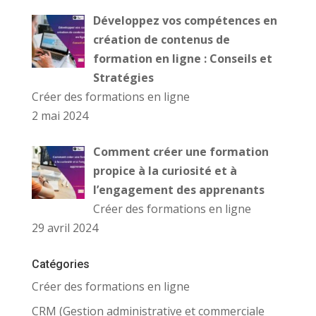
Développez vos compétences en
création de contenus de
formation en ligne : Conseils et
Stratégies
Créer des formations en ligne
2 mai 2024
Comment créer une formation
propice à la curiosité et à
l’engagement des apprenants
Créer des formations en ligne
29 avril 2024
Catégories
Créer des formations en ligne
CRM (Gestion administrative et commerciale