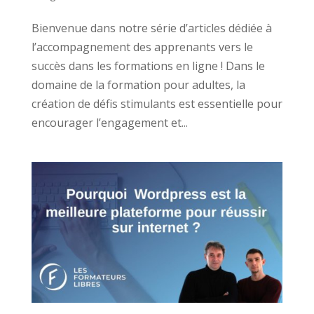
Bienvenue dans notre série d’articles dédiée à
l’accompagnement des apprenants vers le
succès dans les formations en ligne ! Dans le
domaine de la formation pour adultes, la
création de défis stimulants est essentielle pour
encourager l’engagement et...