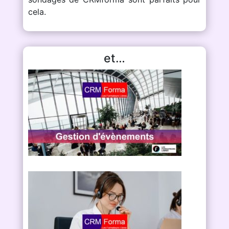
cela.
et…