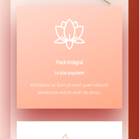
Pack intégral
Le plus populaire
Vestibulum ac diam sit amet quam vehicula
elementum sed sit amet dui donec.